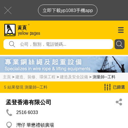
立即下載yp1083手機app
主頁
>
建造、裝修、環保工程
>
建造及安全設備
> 測量師─工料
5 結果發現
測量師─工料
已篩選
孟登香港有限公司
2516 6033
灣仔 華懋禮頓廣場