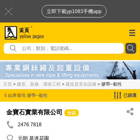
立即下載yp1083手機app
主頁
>
建造、裝修、環保工程
>
建造及安全設備
> 膠帶─黏性
5 結果發現
膠帶─黏性
已篩選
金寶石實業有限公司
分店
2476 7818
元朗 基達花園