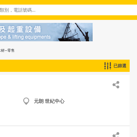
木材─零售
已篩選
元朗 世紀中心