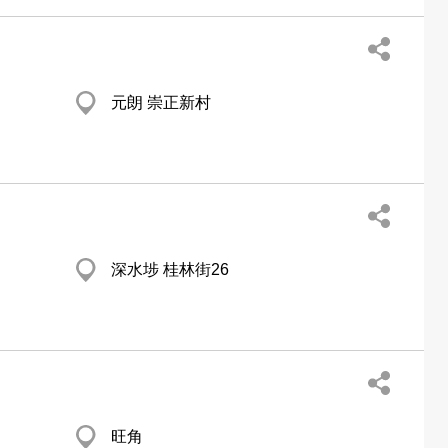
元朗 崇正新村
深水埗 桂林街26
旺角