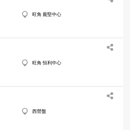
旺角 龐堅中心
旺角 恒利中心
西營盤