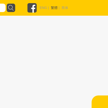
ENG
|
繁體
|
简体