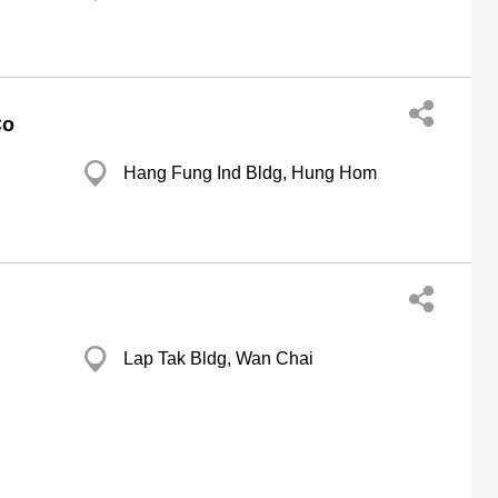
Co
Hang Fung Ind Bldg, Hung Hom
Lap Tak Bldg, Wan Chai