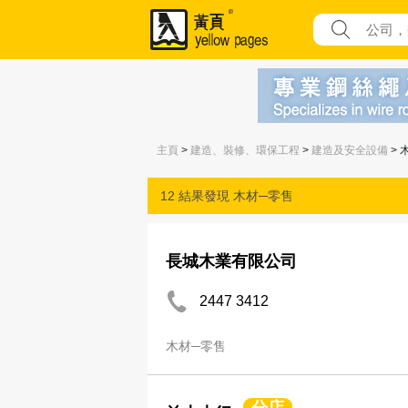
主頁
>
建造、裝修、環保工程
>
建造及安全設備
> 
12 結果發現
木材─零售
長城木業有限公司
2447 3412
木材─零售