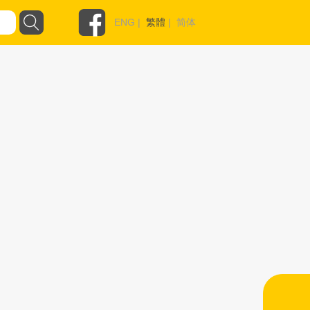
ENG
|
繁體
|
简体