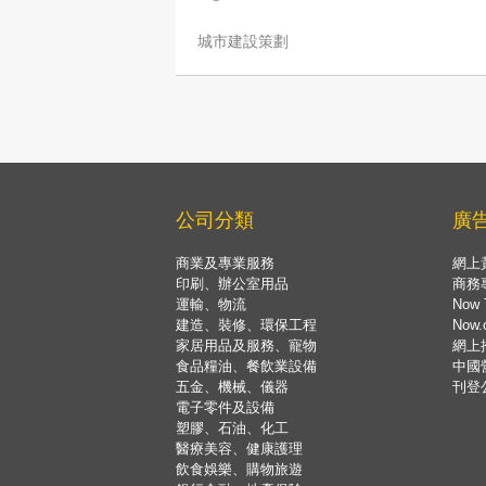
城市建設策劃
公司分類
廣
商業及專業服務
網上
印刷、辦公室用品
商務
運輸、物流
Now 
建造、裝修、環保工程
Now
家居用品及服務、寵物
網上
食品糧油、餐飲業設備
中國
五金、機械、儀器
刊登
電子零件及設備
塑膠、石油、化工
醫療美容、健康護理
飲食娛樂、購物旅遊