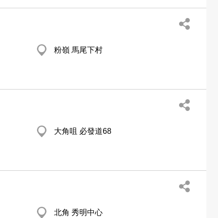
粉嶺 馬尾下村
大角咀 必發道68
北角 秀明中心