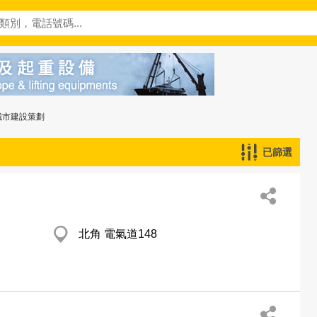
城市建設策劃
已篩選
北角 電氣道148