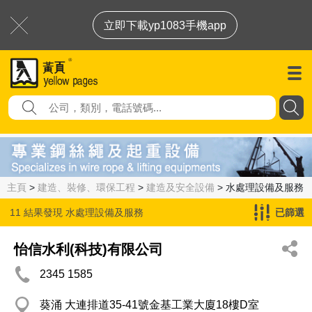
立即下載yp1083手機app
主頁
>
建造、裝修、環保工程
>
建造及安全設備
> 水處理設備及服務
11 結果發現
水處理設備及服務
已篩選
怡信水利(科技)有限公司
2345 1585
葵涌 大連排道35-41號金基工業大廈18樓D室