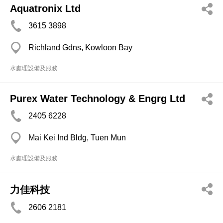
Aquatronix Ltd
3615 3898
Richland Gdns, Kowloon Bay
水處理設備及服務
Purex Water Technology & Engrg Ltd
2405 6228
Mai Kei Ind Bldg, Tuen Mun
水處理設備及服務
力佳科技
2606 2181