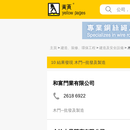
主頁
>
建造、裝修、環保工程
>
建造及安全設備
> 
10 結果發現
木門─批發及製造
和富門業有限公司
2618 6922
木門─批發及製造