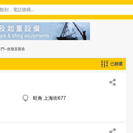
木門─批發及製造
已篩選
旺角 上海街677