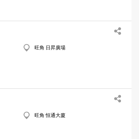
旺角 日昇廣場
旺角 恒通大廈