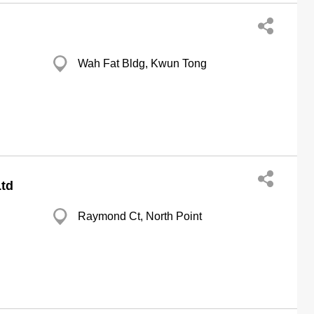
Wah Fat Bldg, Kwun Tong
Ltd
Raymond Ct, North Point