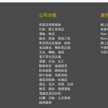
公司分類
廣
商業及專業服務
網上
印刷、辦公室用品
商務
運輸、物流
Now 
建造、裝修、環保工程
Now
家居用品及服務、寵物
網上
食品糧油、餐飲業設備
中國
五金、機械、儀器
刊登
電子零件及設備
塑膠、石油、化工
醫療美容、健康護理
飲食娛樂、購物旅遊
銀行金融、地產保險
服裝及配飾、紡織品
禮品、花卉、珠寶、玩具
教育、藝術、康體運動
電腦及資訊科技
社團、宗教、公共事業
婚禮服務