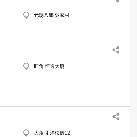
元朗八鄉 吳家村
旺角 恒通大廈
大角咀 洋松街12