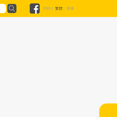
ENG
|
繁體
|
简体