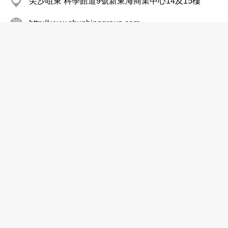
尖沙咀東 科學館道9號新東海商業中心14及15樓
http://www.shunhinggroup.com
冷氣機及系統─零售
冷氣機及系統配備
冷氣工程
冷凍設備
電器工程
冠昇空調有限公司
2331 8559
紅磡 恒藝珠寶大廈
2331 8353
冷氣機及系統配備
冠殿有限公司
8202 0830