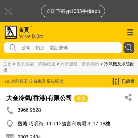
立即下載yp1083手機app
主頁
>
飲食娛樂、購物旅遊
>
到會服務、飲食場所
> 冷氣機及系統配
備
79 結果發現
冷氣機及系統配備
已篩選
大金冷氣(香港)有限公司
分店
3966 9528
觀塘 巧明街111-113號富利廣場 3, 17-18樓
2807 2484