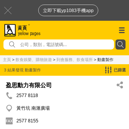
立即下載yp1083手機app
主頁
>
飲食娛樂、購物旅遊
>
到會服務、飲食場所
> 動畫製作
3 結果發現
動畫製作
已篩選
盈思動力有限公司
2577 8118
黃竹坑 南滙廣場
2577 8155