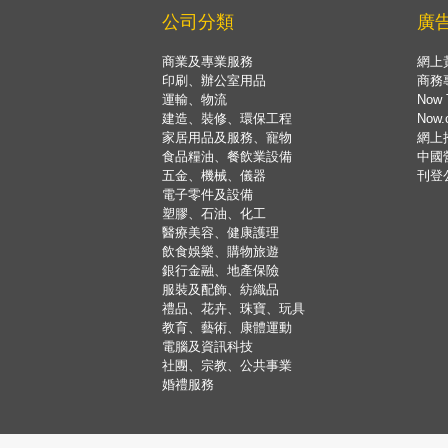
公司分類
廣
商業及專業服務
網上
印刷、辦公室用品
商務
運輸、物流
Now 
建造、裝修、環保工程
Now
家居用品及服務、寵物
網上
食品糧油、餐飲業設備
中國
五金、機械、儀器
刊登
電子零件及設備
塑膠、石油、化工
醫療美容、健康護理
飲食娛樂、購物旅遊
銀行金融、地產保險
服裝及配飾、紡織品
禮品、花卉、珠寶、玩具
教育、藝術、康體運動
電腦及資訊科技
社團、宗教、公共事業
婚禮服務