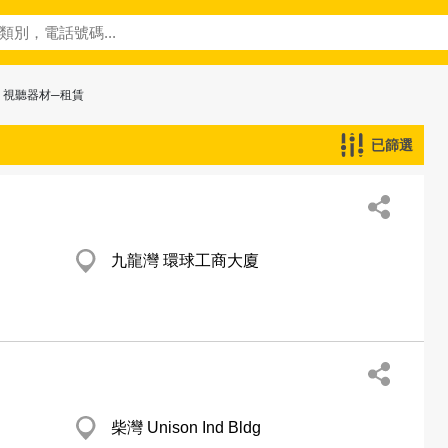
> 視聽器材─租賃
已篩選
九龍灣 環球工商大廈
柴灣 Unison Ind Bldg