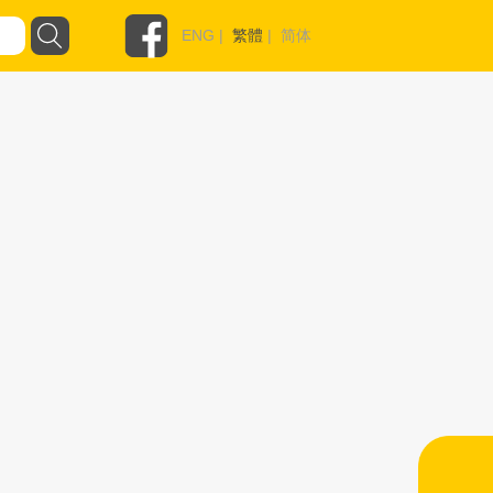
ENG
|
繁體
|
简体