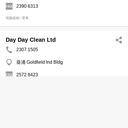
2390 6313
視聽器材─零售
Day Day Clean Ltd
2307 1505
葵涌 Goldfield Ind Bldg
2572 8423
視聽器材─零售
Ernest Audio Ltd
2869 1363
10 Pottinger St, Central District, Central