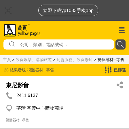
立即下載yp1083手機app
主頁
>
飲食娛樂、購物旅遊
>
到會服務、飲食場所
> 視聽器材─零售
26 結果發現
視聽器材─零售
已篩選
東尼影音
2411 6137
荃灣 荃豐中心購物商場
視聽器材─零售