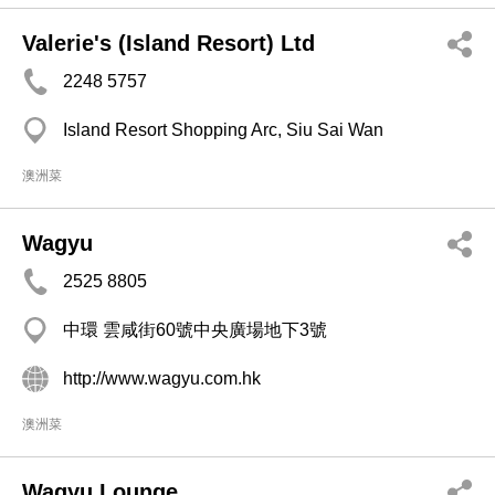
Valerie's (Island Resort) Ltd
2248 5757
Island Resort Shopping Arc, Siu Sai Wan
澳洲菜
Wagyu
2525 8805
中環 雲咸街60號中央廣場地下3號
http://www.wagyu.com.hk
澳洲菜
Wagyu Lounge