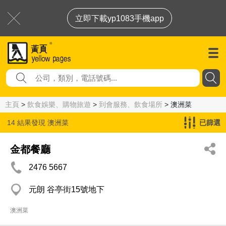
立即下載yp1083手機app
主頁
>
飲食娛樂、購物旅遊
>
到會服務、飲食場所
> 澳洲菜
14 結果發現
澳洲菜
已篩選
金都餐廳
2476 5667
元朗 谷亭街15號地下
澳洲菜