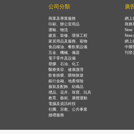
公司分類
廣
商業及專業服務
網上
印刷、辦公室用品
商務
運輸、物流
Now 
建造、裝修、環保工程
Now
家居用品及服務、寵物
網上
食品糧油、餐飲業設備
中國
五金、機械、儀器
刊登
電子零件及設備
塑膠、石油、化工
醫療美容、健康護理
飲食娛樂、購物旅遊
銀行金融、地產保險
服裝及配飾、紡織品
禮品、花卉、珠寶、玩具
教育、藝術、康體運動
電腦及資訊科技
社團、宗教、公共事業
婚禮服務