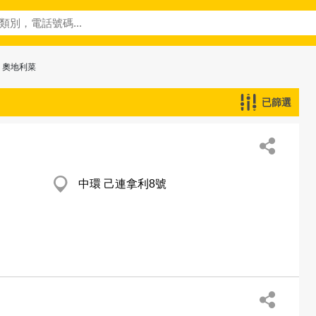
> 奧地利菜
已篩選
中環 己連拿利8號