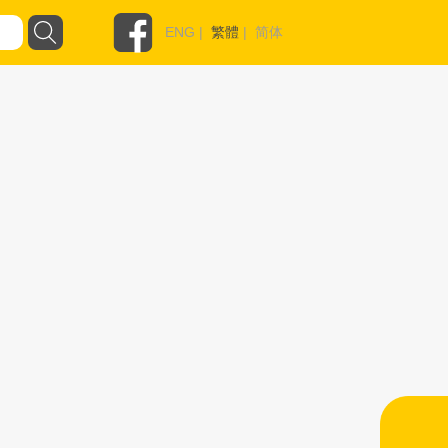
ENG
|
繁體
|
简体