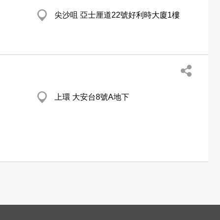
尖沙咀 亞士厘道22號好利時大廈1樓
上環 大安台8號A地下