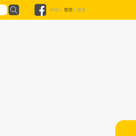
ENG
|
繁體
|
简体