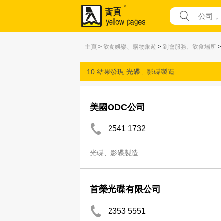
主頁
>
飲食娛樂、購物旅遊
>
到會服務、飲食場所
10 結果發現
光碟、影碟製造
美國ODC公司
2541 1732
光碟、影碟製造
首榮光碟有限公司
2353 5551