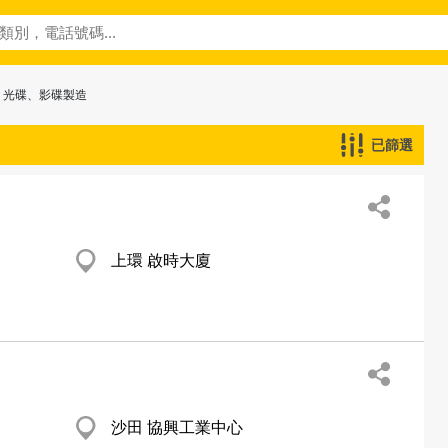
> 光碟、影碟製造
已篩選
上環 啟時大廈
沙田 協興工業中心