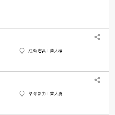
紅磡 志昌工業大樓
柴灣 新力工業大廈