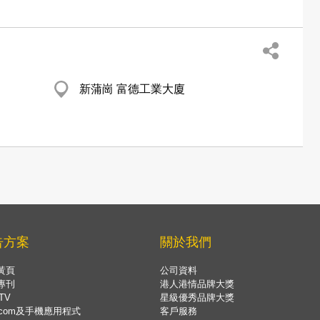
新蒲崗 富德工業大廈
告方案
關於我們
黃頁
公司資料
專刊
港人港情品牌大獎
TV
星級優秀品牌大獎
.com及手機應用程式
客戶服務