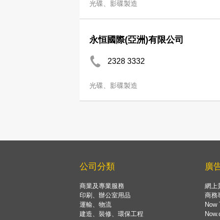
光碟、影碟製造
永恒國際(亞洲)有限公司
2328 3332
光碟、影碟製造
公司分類
廣
商業及專業服務
網上
印刷、辦公室用品
商務
運輸、物流
Now 
建造、裝修、環保工程
Now