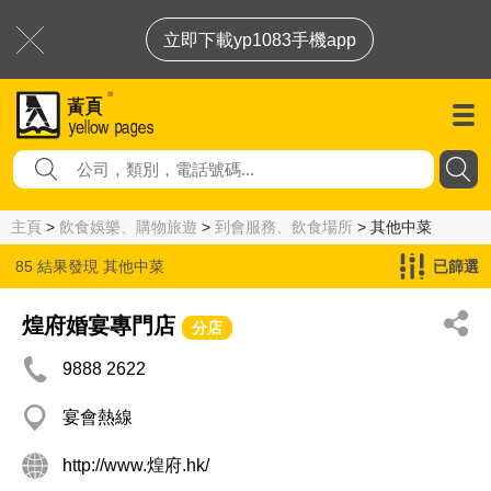
立即下載yp1083手機app
主頁
>
飲食娛樂、購物旅遊
>
到會服務、飲食場所
> 其他中菜
85 結果發現
其他中菜
已篩選
煌府婚宴專門店
分店
9888 2622
宴會熱線
http://www.煌府.hk/