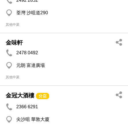
2492 2852
荃灣 沙咀道290
其他中菜
金味軒
2478 0492
元朗 富達廣場
其他中菜
金冠大酒樓
分店
2366 6291
尖沙咀 華敦大廈