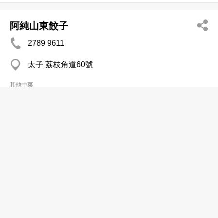
阿純山東餃子
2789 9611
太子 荔枝角道60號
其他中菜
青衣長發美食城有限公司
2435 1326
青衣 青衣工業中心
其他中菜
亭軒一聚