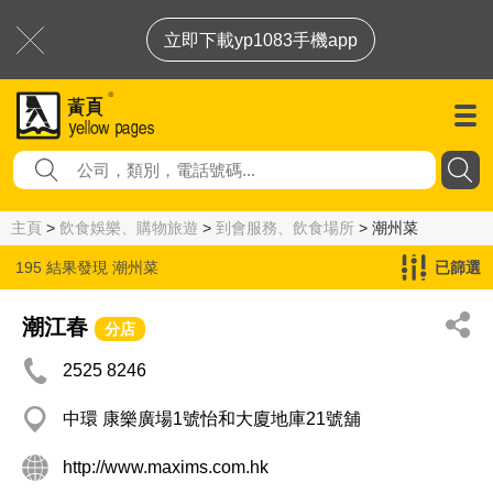
立即下載yp1083手機app
主頁
>
飲食娛樂、購物旅遊
>
到會服務、飲食場所
> 潮州菜
195 結果發現
潮州菜
已篩選
潮江春
分店
2525 8246
中環 康樂廣場1號怡和大廈地庫21號舖
http://www.maxims.com.hk