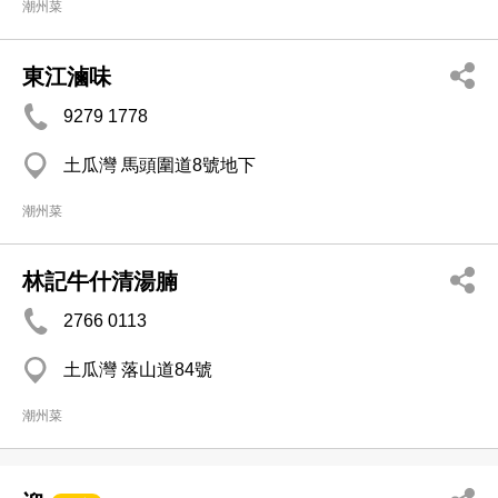
潮州菜
東江滷味
9279 1778
土瓜灣 馬頭圍道8號地下
潮州菜
林記牛什清湯腩
2766 0113
土瓜灣 落山道84號
潮州菜