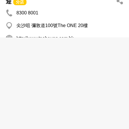
迎
分店
8300 8001
尖沙咀 彌敦道100號The ONE 20樓
http://www.taoheung.com.hk
潮州菜
金島燕窩潮州酒樓
2736 6228
銅鑼灣 謝斐道496號金利文廣場1樓
潮州菜
金富燕窩潮州酒家