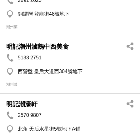
2891 2623
銅鑼灣 登龍街48號地下
潮州菜
明記潮州滷鵝中西美食
5133 2751
西營盤 皇后大道西304號地下
潮州菜
明記潮濠軒
2570 9807
北角 天后水星街5號地下A鋪