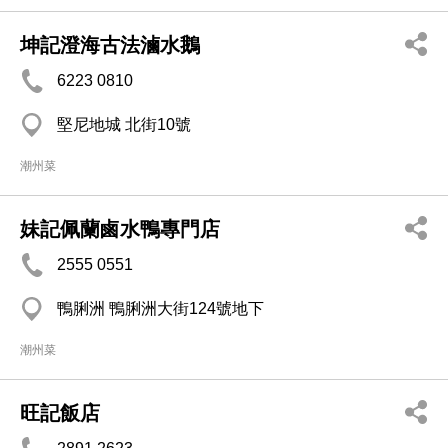
坤記澄海古法滷水鵝
6223 0810
堅尼地城 北街10號
潮州菜
妹記佩蘭鹵水鴨專門店
2555 0551
鴨脷洲 鴨脷洲大街124號地下
潮州菜
旺記飯店