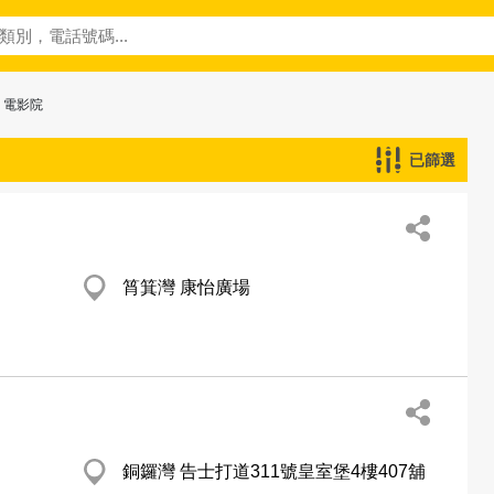
 電影院
已篩選
筲箕灣 康怡廣場
銅鑼灣 告士打道311號皇室堡4樓407舖