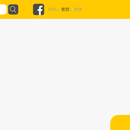
ENG
|
繁體
|
简体