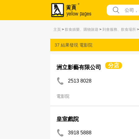
主頁
>
飲食娛樂、購物旅遊
>
到會服務、飲食場所
>
37 結果發現
電影院
分店
洲立影藝有限公司
2513 8028
電影院
皇室戲院
3918 5888