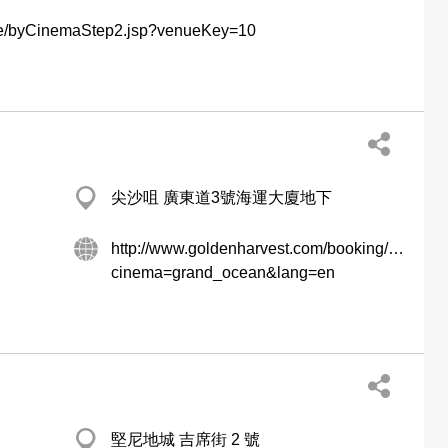
ovie/byCinemaStep2.jsp?venueKey=10
尖沙咀 廣東道3號海運大廈地下
http://www.goldenharvest.com/booking/cinema
cinema=grand_ocean&lang=en
堅尼地城 吉席街 2 號