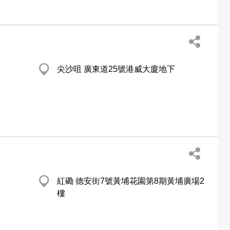
尖沙咀 廣東道25號港威大廈地下
紅磡 德安街7號黃埔花園第8期黃埔廣場2
樓