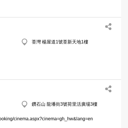
荃灣 楊屋道1號荃新天地1樓
鑽石山 龍墦街3號荷里活廣場3樓
/booking/cinema.aspx?cinema=gh_hw&lang=en