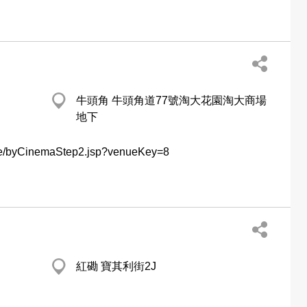
牛頭角 牛頭角道77號淘大花園淘大商場
地下
ovie/byCinemaStep2.jsp?venueKey=8
紅磡 寶其利街2J