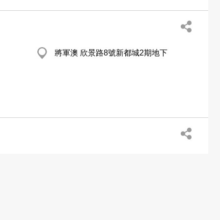
將軍澳 欣景路8號新都城2期地下
鰂魚涌 康山道2號康怡廣場南座4樓