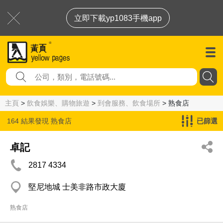
立即下載yp1083手機app
主頁
>
飲食娛樂、購物旅遊
>
到會服務、飲食場所
> 熟食店
164 結果發現
熟食店
已篩選
卓記
2817 4334
堅尼地城 士美非路市政大廈
熟食店