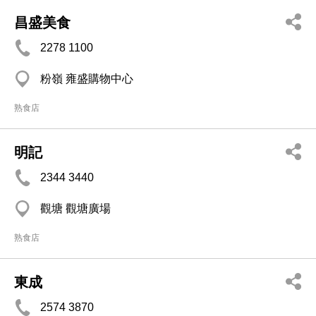
昌盛美食
2278 1100
粉嶺 雍盛購物中心
熟食店
明記
2344 3440
觀塘 觀塘廣場
熟食店
東成
2574 3870