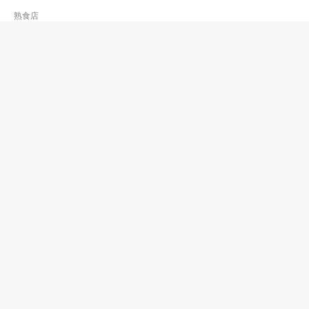
熟食店
金意咖啡奶茶
2552 0028
香港仔 漁光道街市
熟食店
金源咖啡
2340 4265
藍田
熟食店