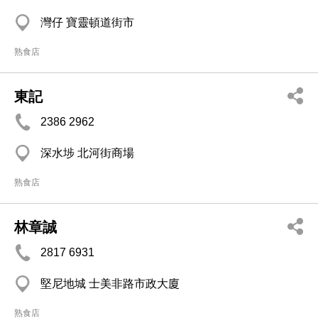
灣仔 寶靈頓道街市
熟食店
東記
2386 2962
深水埗 北河街商場
熟食店
林章誠
2817 6931
堅尼地城 士美非路市政大廈
熟食店