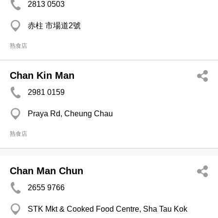
2813 0503
赤柱 市場道2號
熟食店
Chan Kin Man
2981 0159
Praya Rd, Cheung Chau
熟食店
Chan Man Chun
2655 9766
STK Mkt & Cooked Food Centre, Sha Tau Kok