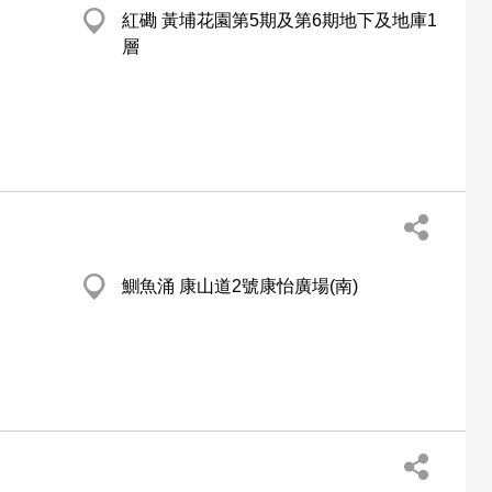
紅磡 黃埔花園第5期及第6期地下及地庫1
層
鰂魚涌 康山道2號康怡廣場(南)