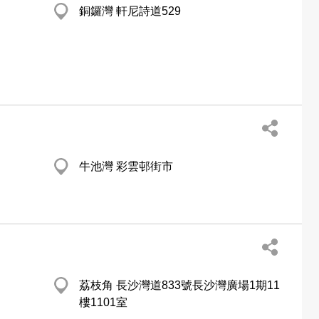
銅鑼灣 軒尼詩道529
牛池灣 彩雲邨街市
荔枝角 長沙灣道833號長沙灣廣場1期11
樓1101室