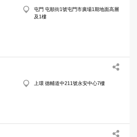
屯門 屯順街1號屯門市廣場1期地面高層
及1樓
上環 德輔道中211號永安中心7樓