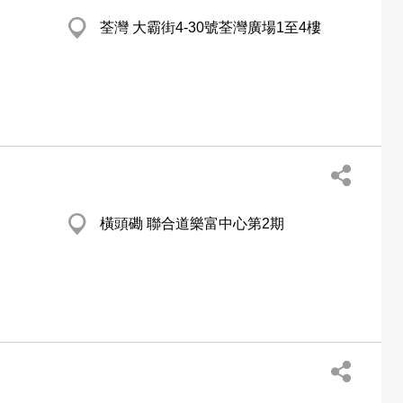
荃灣 大霸街4-30號荃灣廣場1至4樓
橫頭磡 聯合道樂富中心第2期