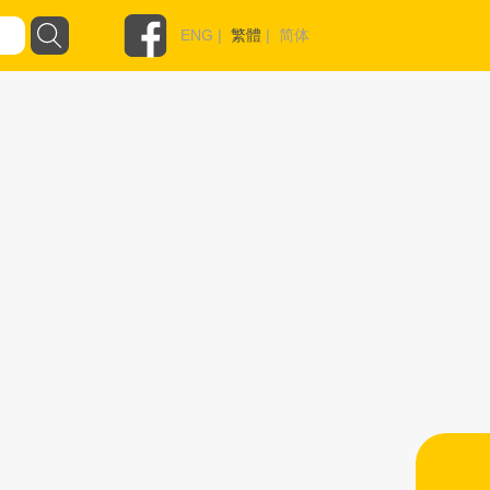
ENG
|
繁體
|
简体