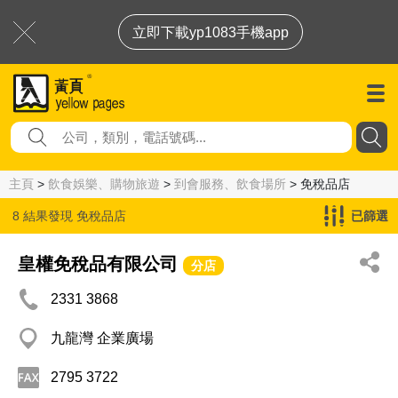
立即下載yp1083手機app
主頁
>
飲食娛樂、購物旅遊
>
到會服務、飲食場所
> 免稅品店
8 結果發現
免稅品店
已篩選
皇權免稅品有限公司
分店
2331 3868
九龍灣 企業廣場
2795 3722