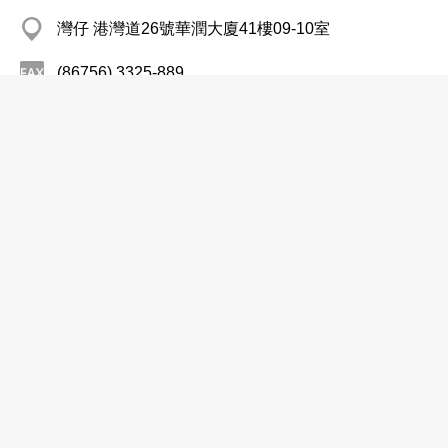
灣仔 港灣道26號華潤大廈41樓09-10室
(86756) 3325-889
http://www.titans.com.cn
電用設備
北京京能清潔能源電力股份有限公司
(8610) 6446 9988
灣仔 皇后大道東1號太古廣場3座28樓
http://www.jncec.com
電用設備