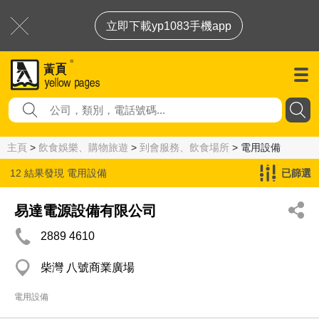
立即下載yp1083手機app
主頁
>
飲食娛樂、購物旅遊
>
到會服務、飲食場所
> 電用設備
12 結果發現
電用設備
已篩選
易達電源設備有限公司
2889 4610
柴灣 八號商業廣場
電用設備