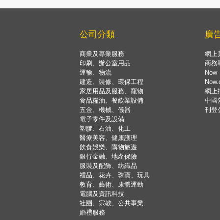
公司分類
廣
商業及專業服務
網上
印刷、辦公室用品
商務
運輸、物流
Now 
建造、裝修、環保工程
Now
家居用品及服務、寵物
網上
食品糧油、餐飲業設備
中國
五金、機械、儀器
刊登
電子零件及設備
塑膠、石油、化工
醫療美容、健康護理
飲食娛樂、購物旅遊
銀行金融、地產保險
服裝及配飾、紡織品
禮品、花卉、珠寶、玩具
教育、藝術、康體運動
電腦及資訊科技
社團、宗教、公共事業
婚禮服務