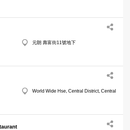
元朗 壽富街11號地下
World Wide Hse, Central District, Central
taurant