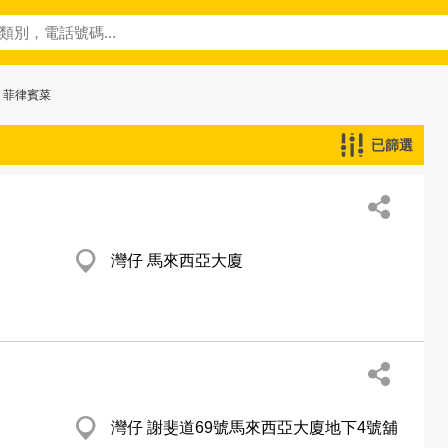
> 菲律賓菜
已篩選
灣仔 馬來西亞大廈
灣仔 謝斐道69號馬來西亞大廈地下4號舖