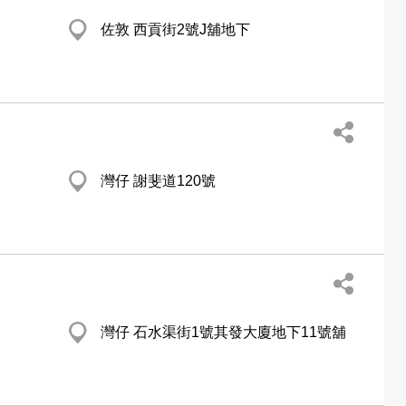
佐敦 西貢街2號J舖地下
灣仔 謝斐道120號
灣仔 石水渠街1號其發大廈地下11號舖