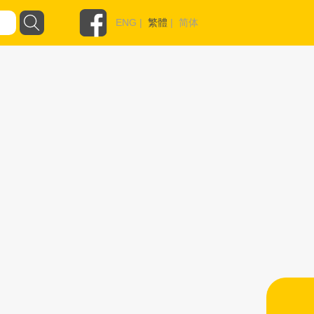
ENG
|
繁體
|
简体