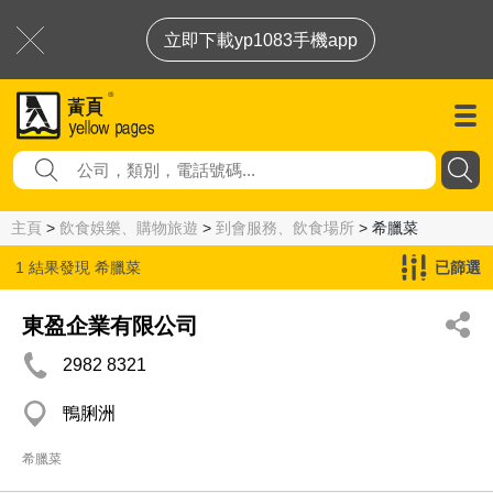
立即下載yp1083手機app
主頁
>
飲食娛樂、購物旅遊
>
到會服務、飲食場所
> 希臘菜
1 結果發現
希臘菜
已篩選
東盈企業有限公司
2982 8321
鴨脷洲
希臘菜