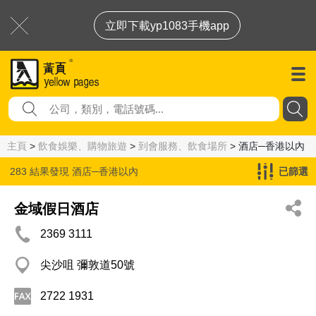
立即下載yp1083手機app
主頁
>
飲食娛樂、購物旅遊
>
到會服務、飲食場所
> 酒店─香港以內
283 結果發現
酒店─香港以內
已篩選
金域假日酒店
2369 3111
尖沙咀 彌敦道50號
2722 1931