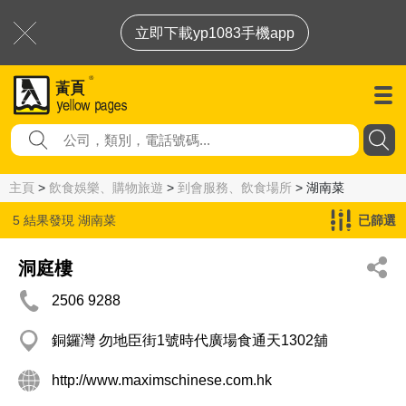
立即下載yp1083手機app
主頁
>
飲食娛樂、購物旅遊
>
到會服務、飲食場所
> 湖南菜
5 結果發現
湖南菜
已篩選
洞庭樓
2506 9288
銅鑼灣 勿地臣街1號時代廣場食通天1302舖
http://www.maximschinese.com.hk