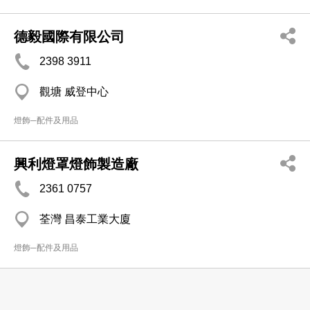
德毅國際有限公司
2398 3911
觀塘 威登中心
燈飾─配件及用品
興利燈罩燈飾製造廠
2361 0757
荃灣 昌泰工業大廈
燈飾─配件及用品