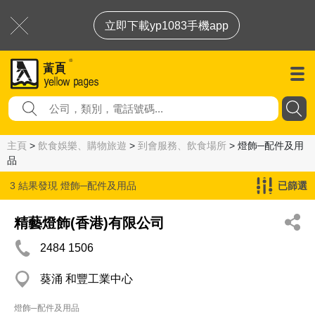
立即下載yp1083手機app
主頁
>
飲食娛樂、購物旅遊
>
到會服務、飲食場所
> 燈飾─配件及用
品
3 結果發現
燈飾─配件及用品
已篩選
精藝燈飾(香港)有限公司
2484 1506
葵涌 和豐工業中心
燈飾─配件及用品