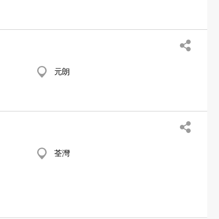
元朗
荃灣