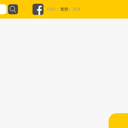
ENG
|
繁體
|
简体