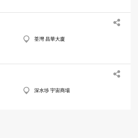
荃灣 昌華大廈
深水埗 宇宙商場