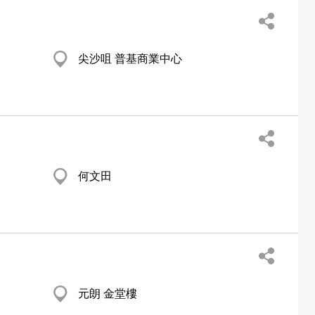
尖沙咀 普基商業中心
何文田
元朗 金堂樓