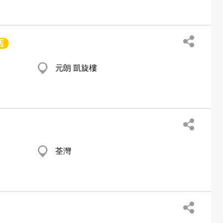
店
元朗 凱旋樓
荃灣