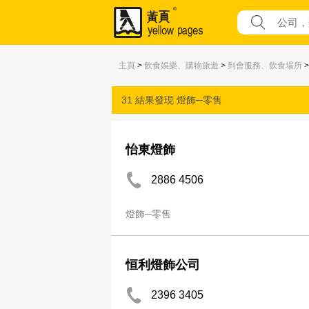
主頁
>
飲食娛樂、購物旅遊
>
到會服務、飲食場所
>
31 結果發現
燈飾─零售
怡東燈飾
2886 4506
燈飾─零售
恒利燈飾公司
2396 3405