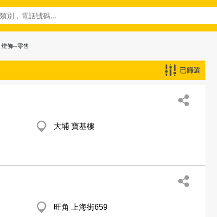
 燈飾─零售
已篩選
大埔 寶基樓
旺角 上海街659