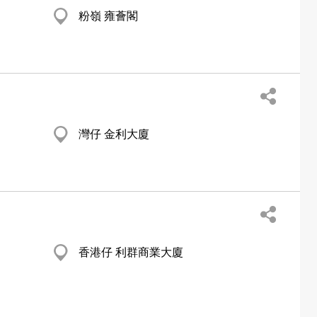
粉嶺 雍薈閣
灣仔 金利大廈
香港仔 利群商業大廈