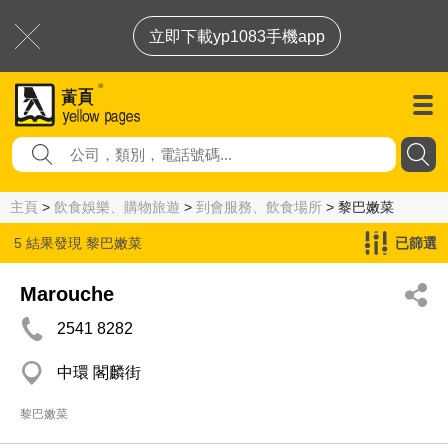
立即下載yp1083手機app
主頁
>
飲食娛樂、購物旅遊
>
到會服務、飲食場所
> 黎巴嫩菜
5 結果發現
黎巴嫩菜
已篩選
Marouche
2541 8282
中環 閣麟街
黎巴嫩菜