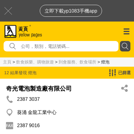
立即下載yp1083手機app
主頁
>
飲食娛樂、購物旅遊
>
到會服務、飲食場所
> 燈泡
12 結果發現
燈泡
已篩選
奇光電泡製造廠有限公司
2387 3037
葵涌 金龍工業中心
2387 9016