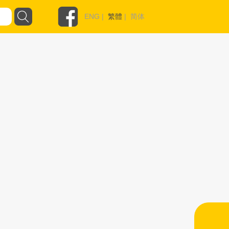
ENG
|
繁體
|
简体