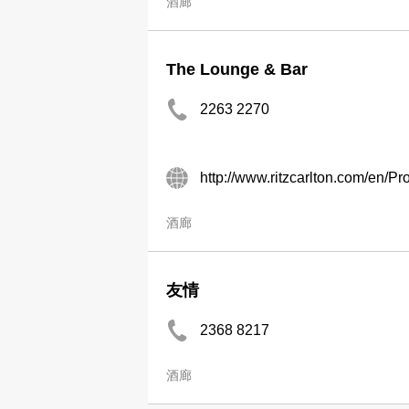
酒廊
The Lounge & Bar
2263 2270
http://www.ritzcarlton.com/en/P
酒廊
友情
2368 8217
酒廊