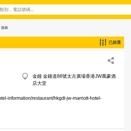
 酒廊
已篩選
金鐘 金鐘道88號太古廣場香港JW萬豪酒
店大堂
tel-information/restaurant/hkgdt-jw-marriott-hotel-