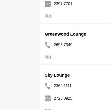
2397 7701
酒廊
Greenwood Lounge
2698 7349
酒廊
Sky Lounge
2369 1111
2723 0925