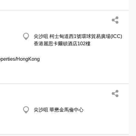
尖沙咀 柯士甸道西1號環球貿易廣場(ICC)
香港麗思卡爾頓酒店102樓
roperties/HongKong
尖沙咀 華懋金馬倫中心