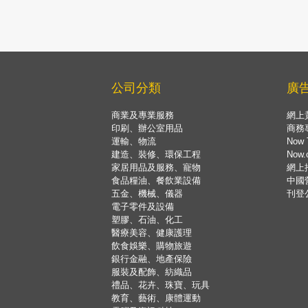
公司分類
廣
商業及專業服務
網上
印刷、辦公室用品
商務
運輸、物流
Now 
建造、裝修、環保工程
Now
家居用品及服務、寵物
網上
食品糧油、餐飲業設備
中國
五金、機械、儀器
刊登
電子零件及設備
塑膠、石油、化工
醫療美容、健康護理
飲食娛樂、購物旅遊
銀行金融、地產保險
服裝及配飾、紡織品
禮品、花卉、珠寶、玩具
教育、藝術、康體運動