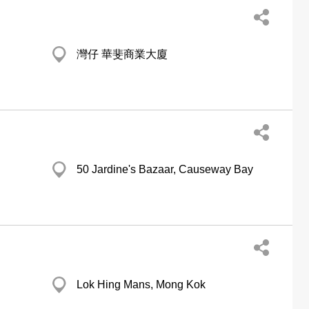
灣仔 華斐商業大廈
50 Jardine's Bazaar, Causeway Bay
Lok Hing Mans, Mong Kok