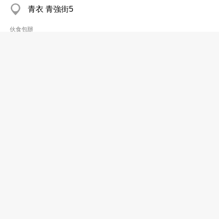
青衣 青強街5
伙食包辦
岑劍民
2730 1322
油麻地 仁傑大廈
伙食包辦
李炎輝
2755 1073
觀塘 駿業街
伙食包辦