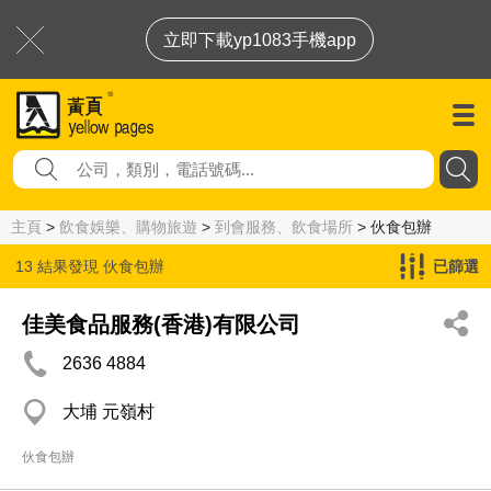
立即下載yp1083手機app
主頁
>
飲食娛樂、購物旅遊
>
到會服務、飲食場所
> 伙食包辦
13 結果發現
伙食包辦
已篩選
佳美食品服務(香港)有限公司
2636 4884
大埔 元嶺村
伙食包辦