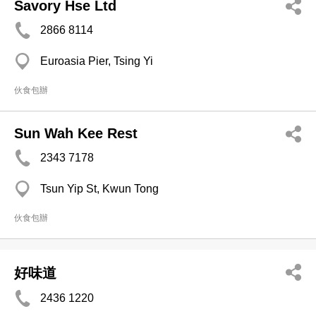
Savory Hse Ltd
2866 8114
Euroasia Pier, Tsing Yi
伙食包辦
Sun Wah Kee Rest
2343 7178
Tsun Yip St, Kwun Tong
伙食包辦
好味道
2436 1220