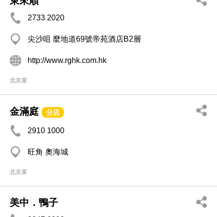
東來順
2733 2020
尖沙咀 麼地道69號帝苑酒店B2層
http://www.rghk.com.hk
北京菜
金滿庭
分店
2910 1000
旺角 奧海城
北京菜
美中．鴨子