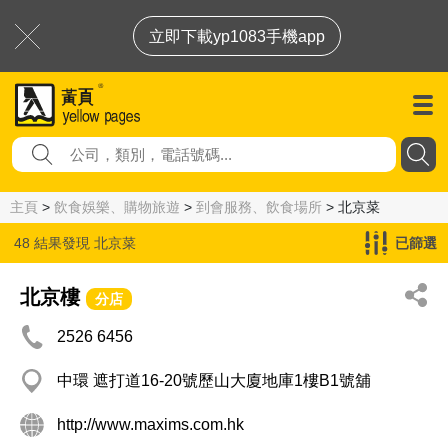
立即下載yp1083手機app
主頁
>
飲食娛樂、購物旅遊
>
到會服務、飲食場所
> 北京菜
48 結果發現
北京菜
已篩選
北京樓
分店
2526 6456
中環 遮打道16-20號歷山大廈地庫1樓B1號舖
http://www.maxims.com.hk