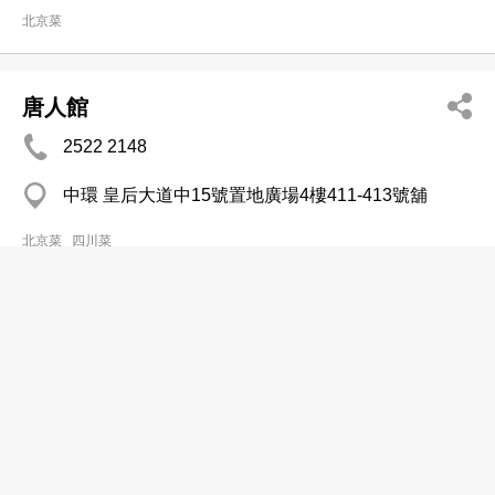
北京菜
唐人館
2522 2148
中環 皇后大道中15號置地廣場4樓411-413號舖
北京菜
四川菜
泰豊廔酒家
2366 2494
尖沙咀 漆咸道29-31號溫莎大廈
北京菜