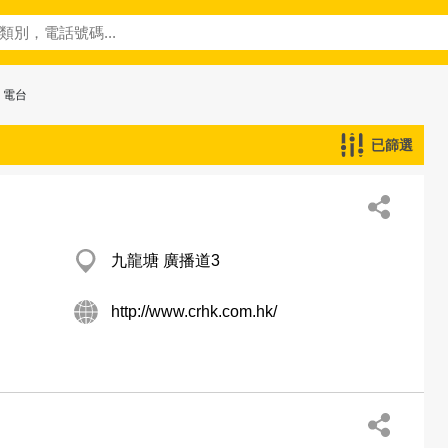
 電台
已篩選
九龍塘 廣播道3
http://www.crhk.com.hk/