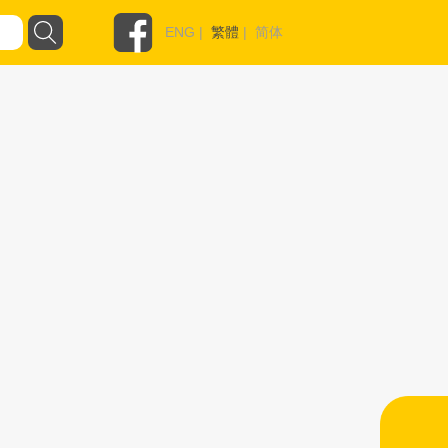
ENG
|
繁體
|
简体