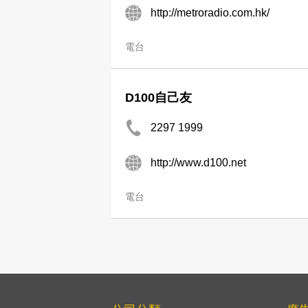
http://metroradio.com.hk/
電台
D100自己友
2297 1999
http://www.d100.net
電台