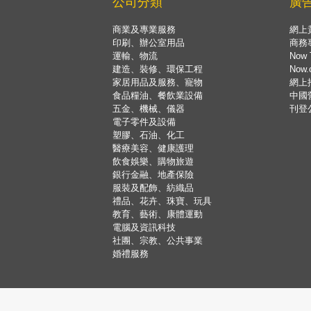
公司分類
廣
商業及專業服務
網上
印刷、辦公室用品
商務
運輸、物流
Now 
建造、裝修、環保工程
Now
家居用品及服務、寵物
網上
食品糧油、餐飲業設備
中國
五金、機械、儀器
刊登
電子零件及設備
塑膠、石油、化工
醫療美容、健康護理
飲食娛樂、購物旅遊
銀行金融、地產保險
服裝及配飾、紡織品
禮品、花卉、珠寶、玩具
教育、藝術、康體運動
電腦及資訊科技
社團、宗教、公共事業
婚禮服務