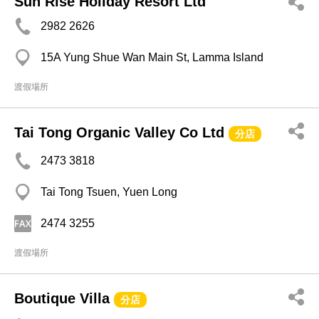
Sun Rise Holiday Resort Ltd
2982 2626
15A Yung Shue Wan Main St, Lamma Island
渡假場所
Tai Tong Organic Valley Co Ltd
分店
2473 3818
Tai Tong Tsuen, Yuen Long
2474 3255
渡假場所
Boutique Villa
分店