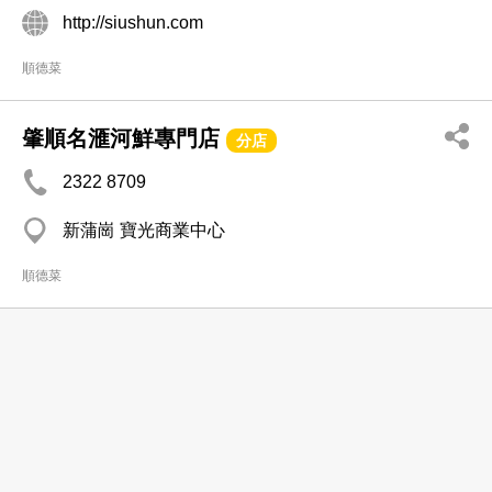
http://siushun.com
順德菜
肇順名滙河鮮專門店
分店
2322 8709
新蒲崗 寶光商業中心
順德菜