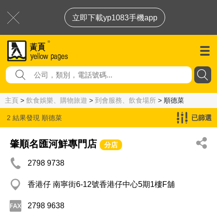
立即下載yp1083手機app
主頁
>
飲食娛樂、購物旅遊
>
到會服務、飲食場所
> 順德菜
2 結果發現
順德菜
已篩選
肇順名匯河鮮專門店
分店
2798 9738
香港仔 南寧街6-12號香港仔中心5期1樓F舖
2798 9638