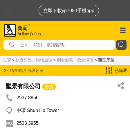
立即下載yp1083手機app
主頁
>
飲食娛樂、購物旅遊
>
到會服務、飲食場所
> 西班牙菜
28 結果發現
西班牙菜
已篩選
堅景有限公司
分店
2537 8856
中環 Shun Ho Tower
2523 3955