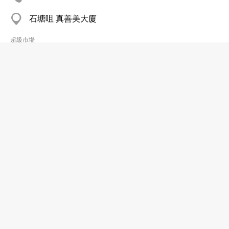
石塘咀 真善美大廈
超級市場
景超有限公司
2662 6175
大埔 大尾篤村
超級市場
滋味街
分店
2606 8658
顧客服務部