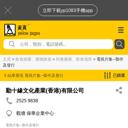
立即下載yp1083手機app
主頁
>
飲食娛樂、購物旅遊
>
到會服務、飲食場所
> 電視片集─製作
及發行
3 結果發現
電視片集─製作及發行
已篩選
勤十緣文化產業(香港)有限公司
2525 9838
觀塘 保華企業中心
電視片集─製作及發行