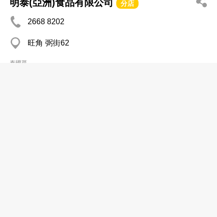
明泰(亞洲)食品有限公司
分店
2668 8202
旺角 弼街62
泰國菜
CF4 泰菜
2395 3299
大角咀 福全街63號市政大廈2字樓CF4舖
泰國菜
東成雜貨食品
2834 2500