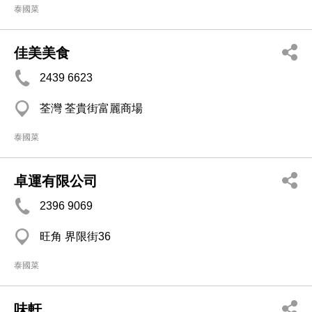
泰國菜
佳美美食
2439 6623
荃灣 荃貴街富麗商場
泰國菜
卓運有限公司
2396 9069
旺角 界限街36
泰國菜
味軒