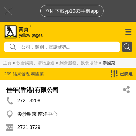
立即下載yp1083手機app
主頁
>
飲食娛樂、購物旅遊
>
到會服務、飲食場所
> 泰國菜
269 結果發現
泰國菜
已篩選
佳年(香港)有限公司
2721 3208
尖沙咀東 南洋中心
2721 3729