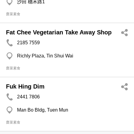
沙田 穗禾路1
齋菜素食
Fat Chee Vegetarian Take Away Shop
2185 7559
Richly Plaza, Tin Shui Wai
齋菜素食
Fuk Hing Dim
2441 7806
Man Bo Bldg, Tuen Mun
齋菜素食