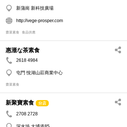
新蒲崗 新科技廣場
http://vege-prosper.com
齋菜素食
食品供應
惠滙な茶素食
2618 4984
屯門 悅湖山莊商業中心
齋菜素食
新聚寶素食
分店
2708 2728
深水埗 大埔道85