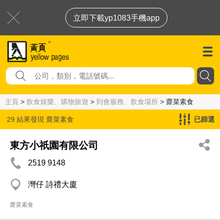
立即下載yp1083手機app
主頁
>
飲食娛樂、購物旅遊
>
到會服務、飲食場所
> 齋菜素食
29 結果發現
齋菜素食
已篩選
東方小祇園有限公司
2519 9148
灣仔 詩禮大廈
齋菜素食