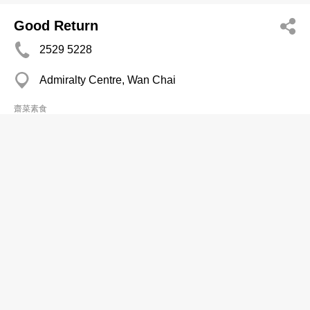
Good Return
2529 5228
Admiralty Centre, Wan Chai
齋菜素食
Green Veggie (Wan Chai) Ltd
2338 6179
Tonnochy Towers, Wan Chai
齋菜素食
Little Buddha Veggie Delights Ltd
2215 4882