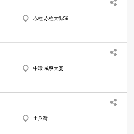
赤柱 赤柱大街59
中環 威寧大廈
土瓜灣