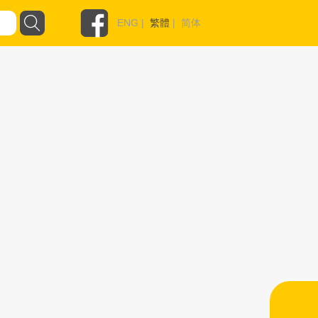
ENG
|
繁體
|
简体