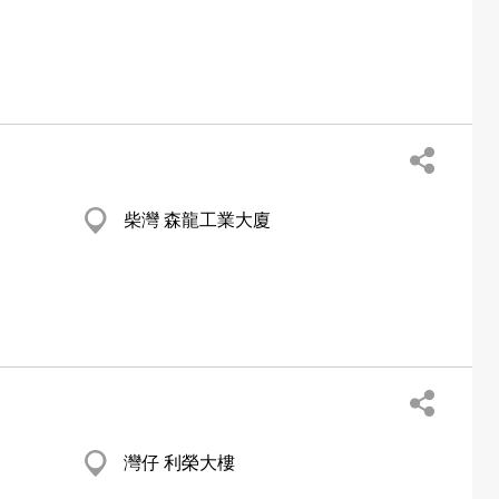
柴灣 森龍工業大廈
灣仔 利榮大樓