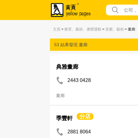
主頁
>
教育、藝術、康體運動
>
音樂、藝術
> 畫廊
53 結果發現
畫廊
典雅畫廊
2443 0428
畫廊
分店
季豐軒
2881 8064