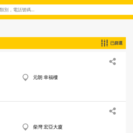
已篩選
元朗 幸福樓
柴灣 宏亞大廈