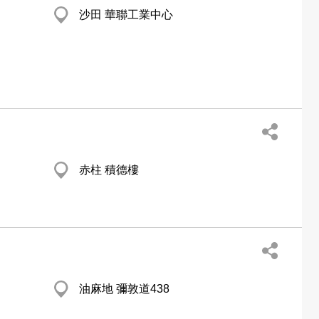
沙田 華聯工業中心
赤柱 積德樓
油麻地 彌敦道438