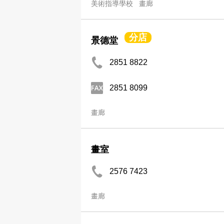
美術指導學校
畫廊
分店
景德堂
2851 8822
2851 8099
畫廊
畫室
2576 7423
畫廊