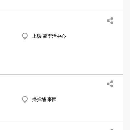
上環 荷李活中心
掃捍埔 豪園