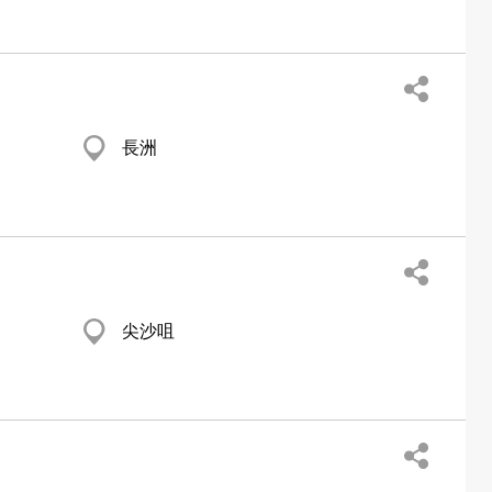
長洲
尖沙咀