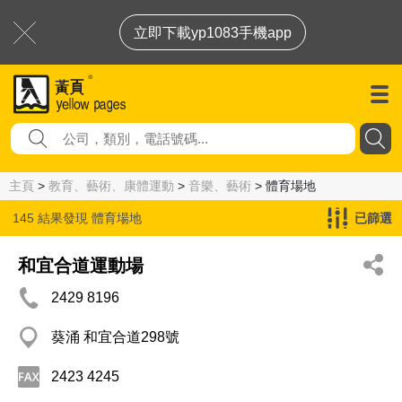
立即下載yp1083手機app
主頁
>
教育、藝術、康體運動
>
音樂、藝術
> 體育場地
145 結果發現
體育場地
已篩選
和宜合道運動場
2429 8196
葵涌 和宜合道298號
2423 4245