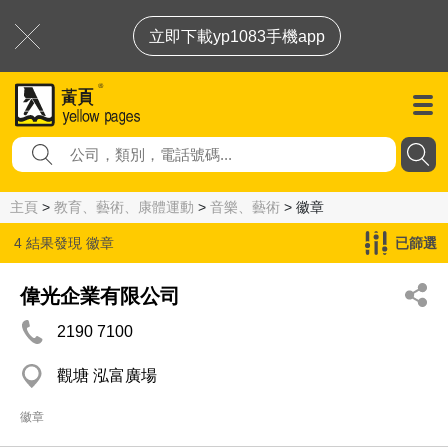
立即下載yp1083手機app
主頁
>
教育、藝術、康體運動
>
音樂、藝術
> 徽章
4 結果發現
徽章
已篩選
偉光企業有限公司
2190 7100
觀塘 泓富廣場
徽章