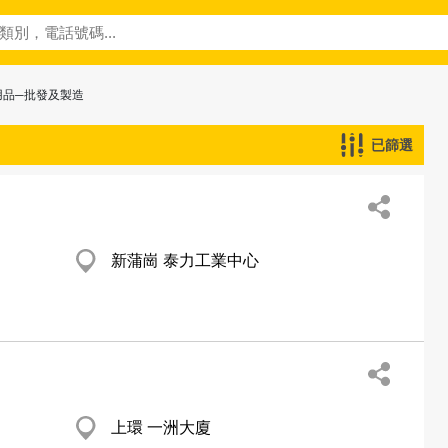
用品─批發及製造
已篩選
新蒲崗 泰力工業中心
上環 一洲大廈