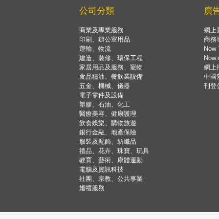
公司分類
廣
商業及專業服務
網上
印刷、辦公室用品
商務
運輸、物流
Now 
建造、裝修、環保工程
Now
家居用品及服務、寵物
網上
食品糧油、餐飲業設備
中國
五金、機械、儀器
刊登
電子零件及設備
塑膠、石油、化工
醫療美容、健康護理
飲食娛樂、購物旅遊
銀行金融、地產保險
服裝及配飾、紡織品
禮品、花卉、珠寶、玩具
教育、藝術、康體運動
電腦及資訊科技
社團、宗教、公共事業
婚禮服務