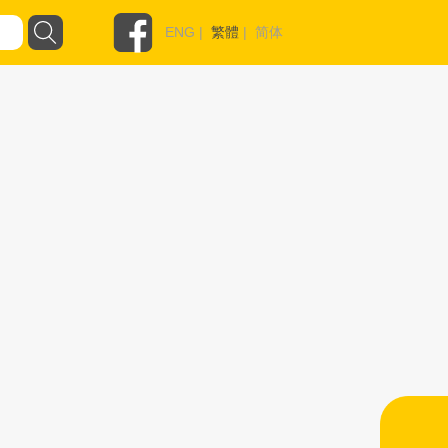
ENG
|
繁體
|
简体