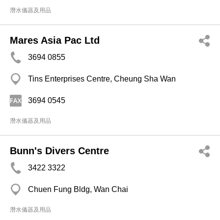
潛水儀器及用品
Mares Asia Pac Ltd
3694 0855
Tins Enterprises Centre, Cheung Sha Wan
3694 0545
潛水儀器及用品
Bunn's Divers Centre
3422 3322
Chuen Fung Bldg, Wan Chai
潛水儀器及用品