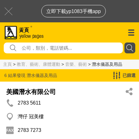
立即下載yp1083手機app
主頁
>
教育、藝術、康體運動
>
音樂、藝術
> 潛水儀器及用品
6 結果發現
潛水儀器及用品
已篩選
美國潛水有限公司
2783 5611
灣仔 冠美樓
2783 7273