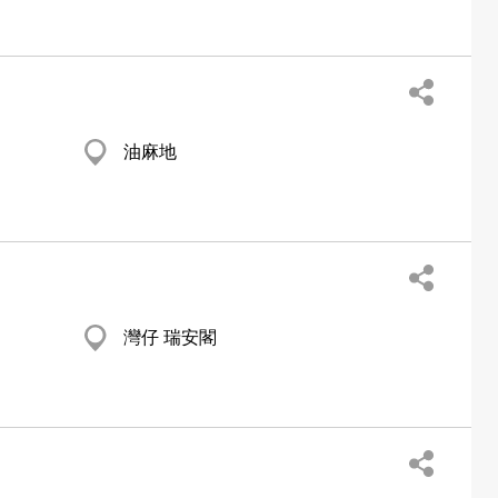
油麻地
灣仔 瑞安閣