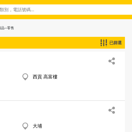
用品─零售
已篩選
西貢 高富樓
大埔