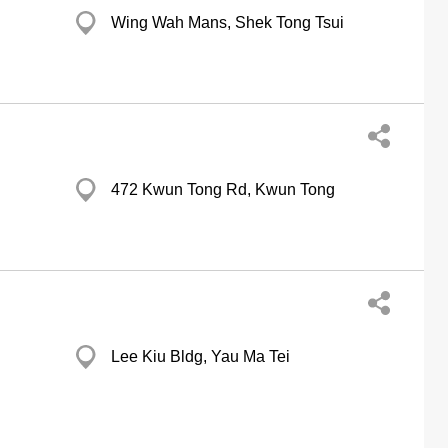
Wing Wah Mans, Shek Tong Tsui
472 Kwun Tong Rd, Kwun Tong
Lee Kiu Bldg, Yau Ma Tei