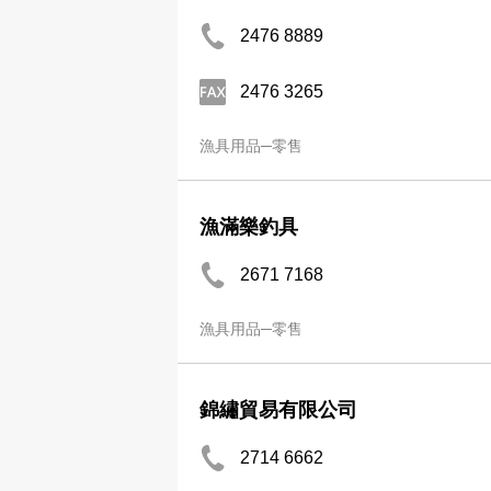
2476 8889
2476 3265
漁具用品─零售
漁滿樂釣具
2671 7168
漁具用品─零售
錦繡貿易有限公司
2714 6662