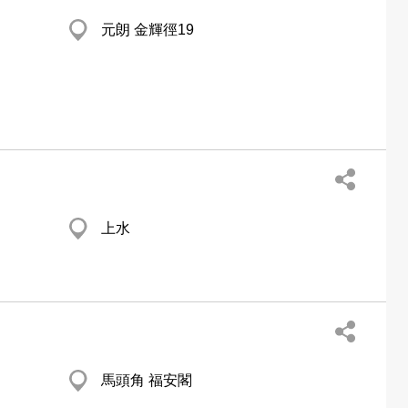
元朗 金輝徑19
上水
馬頭角 福安閣