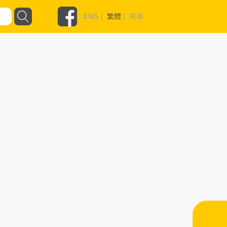
ENG
|
繁體
|
简体