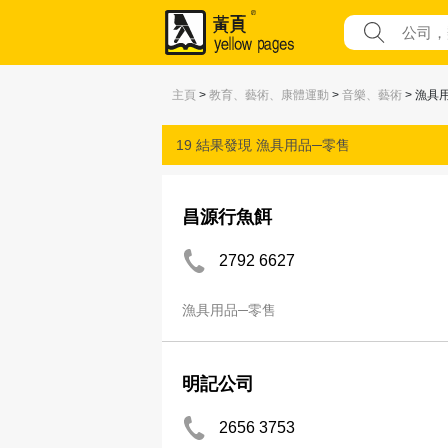
主頁
>
教育、藝術、康體運動
>
音樂、藝術
> 漁具
19 結果發現
漁具用品─零售
昌源行魚餌
2792 6627
漁具用品─零售
明記公司
2656 3753