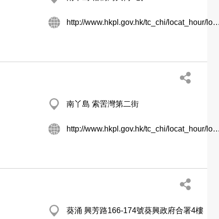
http://www.hkpl.gov.hk/tc_chi/locat_hour/locat_hour_ll/locat_hour_ll_nt
南丫島 索罟灣第二街
http://www.hkpl.gov.hk/tc_chi/locat_hour/locat_hour_ll/locat_hour_ll_nt
葵涌 興芳路166-174號葵興政府合署4樓