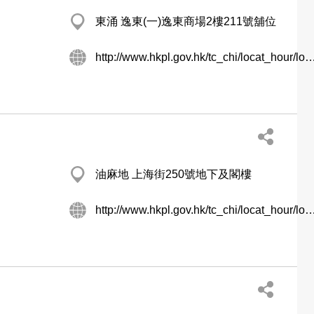
東涌 逸東(一)逸東商場2樓211號舖位
http://www.hkpl.gov.hk/tc_chi/locat_hour/locat_hour_ll/locat_hour_ll_nt
油麻地 上海街250號地下及閣樓
http://www.hkpl.gov.hk/tc_chi/locat_hour/locat_hour_ll/locat_hour_ll_k