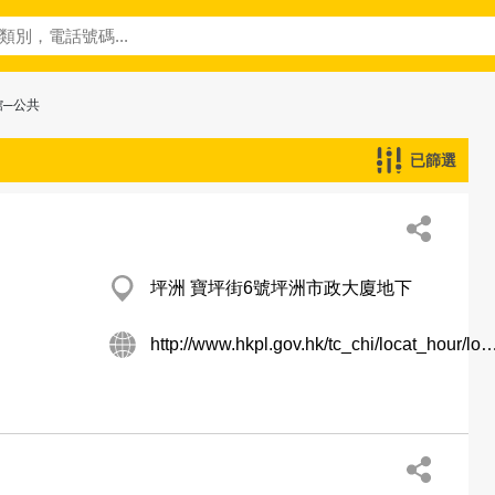
館─公共
已篩選
坪洲 寶坪街6號坪洲市政大廈地下
http://www.hkpl.gov.hk/tc_chi/locat_hour/locat_hour_ll/locat_hour_ll_nt