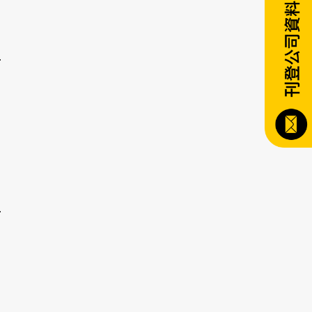
r/library_59.html
r/library_65.html