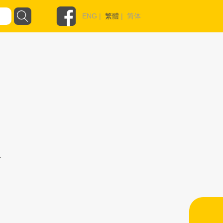
ENG
|
繁體
|
简体
r/library_38.html