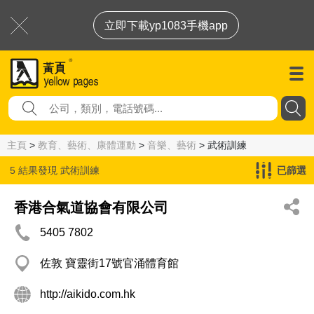
立即下載yp1083手機app
主頁
>
教育、藝術、康體運動
>
音樂、藝術
> 武術訓練
5 結果發現
武術訓練
已篩選
香港合氣道協會有限公司
5405 7802
佐敦 寶靈街17號官涌體育館
http://aikido.com.hk