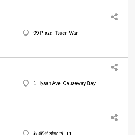
99 Plaza, Tsuen Wan
1 Hysan Ave, Causeway Bay
銅鑼灣 禮頓道111