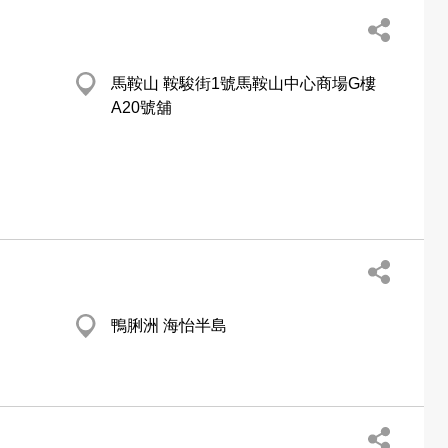
馬鞍山 鞍駿街1號馬鞍山中心商場G樓
A20號舖
鴨脷洲 海怡半島