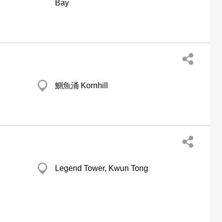
Bay
鰂魚涌 Kornhill
Legend Tower, Kwun Tong