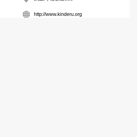
http://www.kinderu.org
Lap Fai Bldg, Central District, Central
Leighton Centre, Causeway Bay