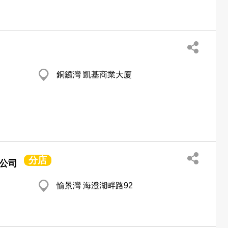
銅鑼灣 凱基商業大廈
分店
限公司
愉景灣 海澄湖畔路92