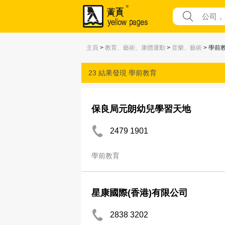
主頁
>
教育、藝術、康體運動
>
音樂、藝術
> 學前
23 結果發現
學前教育
保良局元朗幼兒學習天地
2479 1901
學前教育
星康國際(香港)有限公司
2838 3202