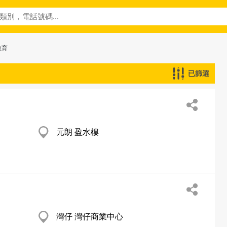
教育
已篩選
元朗 盈水樓
灣仔 灣仔商業中心