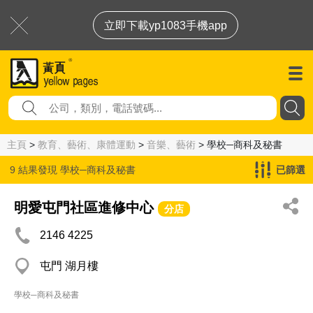
立即下載yp1083手機app
主頁
>
教育、藝術、康體運動
>
音樂、藝術
> 學校─商科及秘書
9 結果發現
學校─商科及秘書
已篩選
明愛屯門社區進修中心
分店
2146 4225
屯門 湖月樓
學校─商科及秘書