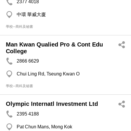
2377 4018
中環 華威大廈
學校─商科及秘書
Man Kwan Qualied Pro & Cont Edu
College
2866 6629
Chui Ling Rd, Tseung Kwan O
學校─商科及秘書
Olympic Internatl Investment Ltd
2395 4188
Pat Chun Mans, Mong Kok