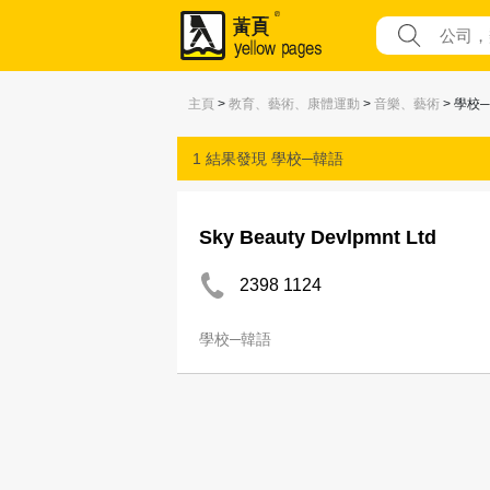
主頁
>
教育、藝術、康體運動
>
音樂、藝術
> 學校
1 結果發現
學校─韓語
Sky Beauty Devlpmnt Ltd
2398 1124
學校─韓語