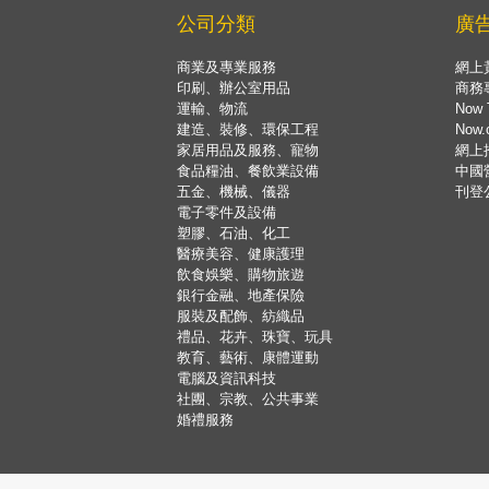
公司分類
廣
商業及專業服務
網上
印刷、辦公室用品
商務
運輸、物流
Now 
建造、裝修、環保工程
Now
家居用品及服務、寵物
網上
食品糧油、餐飲業設備
中國
五金、機械、儀器
刊登
電子零件及設備
塑膠、石油、化工
醫療美容、健康護理
飲食娛樂、購物旅遊
銀行金融、地產保險
服裝及配飾、紡織品
禮品、花卉、珠寶、玩具
教育、藝術、康體運動
電腦及資訊科技
社團、宗教、公共事業
婚禮服務