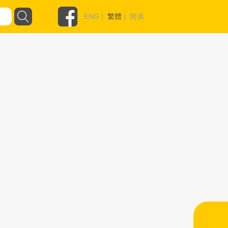
ENG
|
繁體
|
简体