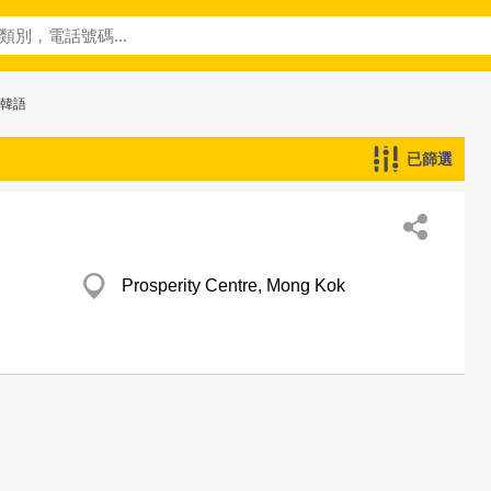
─韓語
已篩選
Prosperity Centre, Mong Kok